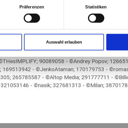
Präferenzen
Statistiken
cons von Adobestock
Auswahl erlauben
- ©THesIMPLIFY; 90089058 - ©Andrey Popov; 12665
; 169513942 - ©JenkoAtaman; 170179753 - ©romas
305; 265785587 - ©Altop Media; 291777711 - ©Bill
; 321053146 - ©nasik; 327681313 - ©Milan; 3870178