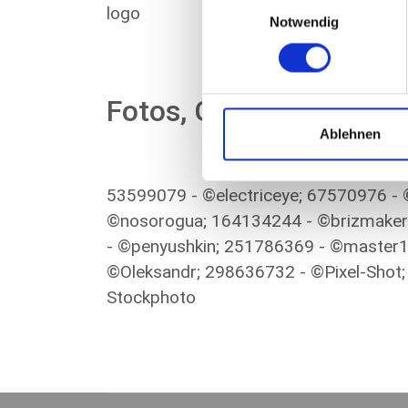
Einwilligungsauswahl
GmbH & Co. KG
Notwendig
www.seo-kueche.de
Fotos, Grafiken und I
Ablehnen
53599079 - ©electriceye; 67570976 
©nosorogua; 164134244 - ©brizmaker
- ©penyushkin; 251786369 - ©master1
©Oleksandr; 298636732 - ©Pixel-Shot
Stockphoto