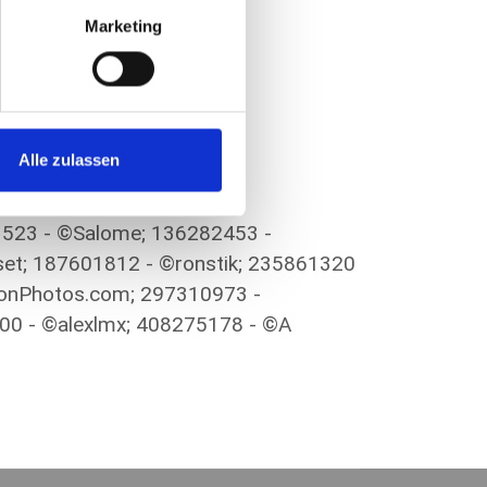
Marketing
Alle zulassen
1523 - ©Salome; 136282453 -
et; 187601812 - ©ronstik; 235861320
ionPhotos.com; 297310973 -
00 - ©alexlmx; 408275178 - ©A