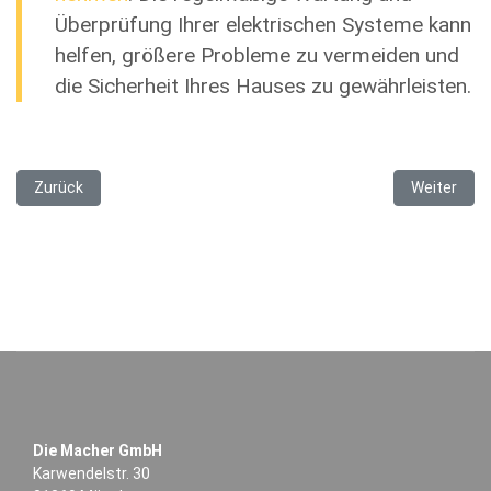
Überprüfung Ihrer elektrischen Systeme kann
helfen, größere Probleme zu vermeiden und
die Sicherheit Ihres Hauses zu gewährleisten.
Vorheriger Beitrag: Der Backofen heizt nicht mehr – Was nun?
Nächster Be
Zurück
Weiter
Die Macher GmbH
Karwendelstr. 30