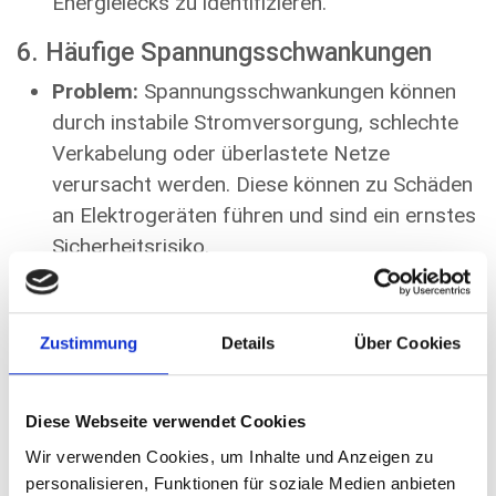
Energielecks zu identifizieren.
6. Häufige Spannungsschwankungen
Problem:
Spannungsschwankungen können
durch instabile Stromversorgung, schlechte
Verkabelung oder überlastete Netze
verursacht werden. Diese können zu Schäden
an Elektrogeräten führen und sind ein ernstes
Sicherheitsrisiko.
Lösung:
Installieren Sie einen
Spannungsstabilisator, um Ihre Geräte vor
Spannungsspitzen zu schützen. Überprüfen
Zustimmung
Details
Über Cookies
Sie auch, ob alle Verbindungen sicher und
korrekt sind. Bei anhaltenden Problemen
Diese Webseite verwendet Cookies
sollten Sie die Hilfe eines qualifizierten
Wir verwenden Cookies, um Inhalte und Anzeigen zu
Elektrikers in Anspruch nehmen.
personalisieren, Funktionen für soziale Medien anbieten