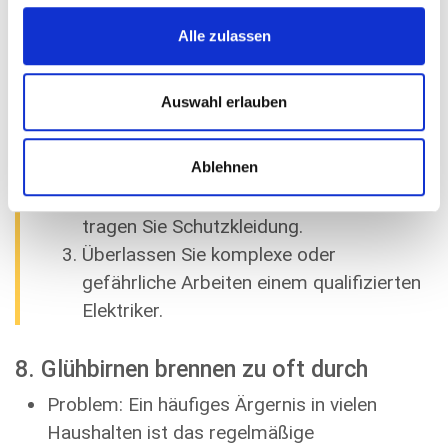
der internen Verkabelung.
Alle zulassen
Sicherheitsvorkehrungen
Auswahl erlauben
Schalten Sie immer die
Hauptstromversorgung aus, bevor Sie
Ablehnen
elektrische Reparaturen durchführen.
Verwenden Sie isolierte Werkzeuge und
tragen Sie Schutzkleidung.
Überlassen Sie komplexe oder
gefährliche Arbeiten einem qualifizierten
Elektriker.
8. Glühbirnen brennen zu oft durch
Problem: Ein häufiges Ärgernis in vielen
Haushalten ist das regelmäßige